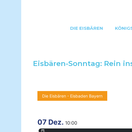
Zum
Inhalt
springen
DIE EISBÄREN
KÖNIG
Eisbären-Sonntag: Rein i
Die Eisbären - Eisbaden Bayern
07 Dez.
10:00
event_repeat