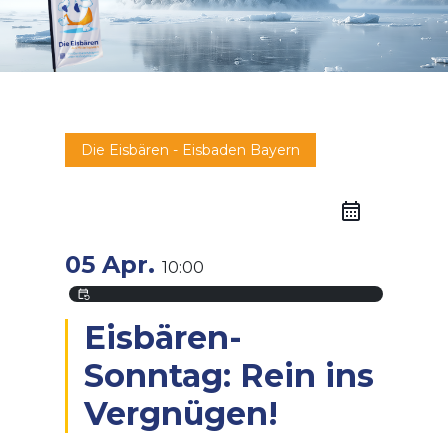
Die Eisbären - Eisbaden Bayern
05 Apr.
10:00
event_repeat
Eisbären-
Sonntag: Rein ins
Vergnügen!