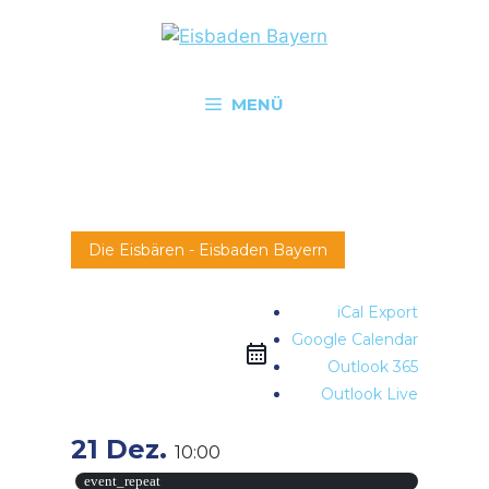
MENÜ
Die Eisbären - Eisbaden Bayern
iCal Export
Google Calendar
Outlook 365
Outlook Live
21 Dez.
10:00
event_repeat