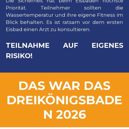
Die Sicherheit hat beim Eisbaden höchste
Priorität. Teilnehmer sollten die
Wassertemperatur und ihre eigene Fitness im
Blick behalten. Es ist ratsam vor dem ersten
Eisbad einen Arzt zu konsultieren.
TEILNAHME AUF EIGENES
RISIKO!
DAS WAR DAS
DREIKÖNIGSBADE
N 2026