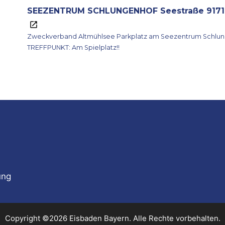
SEEZENTRUM SCHLUNGENHOF Seestraße 9171
Zweckverband Altmühlsee Parkplatz am Seezentrum Schlungenhof Seestraße 21 91710 Gunzenhausen
TREFFPUNKT: Am Spielplatz!!
ung
Copyright ©2026 Eisbaden Bayern. Alle Rechte vorbehalten.