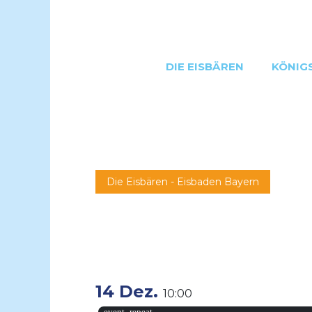
DIE EISBÄREN
KÖNIG
Die Eisbären - Eisbaden Bayern
14 Dez.
10:00
event_repeat