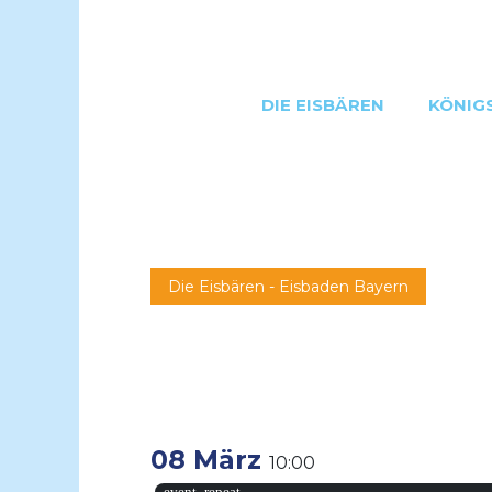
DIE EISBÄREN
KÖNIG
Die Eisbären - Eisbaden Bayern
08 März
10:00
event_repeat