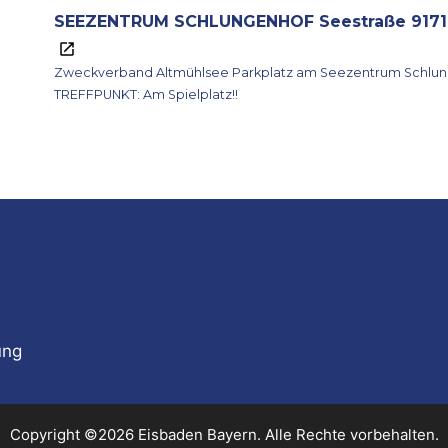
SEEZENTRUM SCHLUNGENHOF Seestraße 9171
Zweckverband Altmühlsee Parkplatz am Seezentrum Schlungenhof Seestraße 21 91710 Gunzenhausen
TREFFPUNKT: Am Spielplatz!!
ung
Copyright ©2026 Eisbaden Bayern. Alle Rechte vorbehalten.