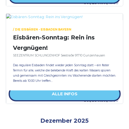
So., 23 Nov.,
10:00
/ DIE EISBÄREN - EISBADEN BAYERN
Eisbären-Sonntag: Rein ins
Vergnügen!
SEEZENTRUM SCHLUNGENHOF Seestraße 91710 Gunzenhausen
Das reguläre Eisbaden findet wieder jeden Sonntag statt – ein fester
Termin für alle, welche die belebende Kraft des kalten Wassers spüren
und gemeinsam mit Gleichgesinnten ins Wochenende starten möchten.
Bereits ab 10:00 Uhr treffen…
ALLE INFOS
So., 30 Nov.,
10:00
Dezember 2025