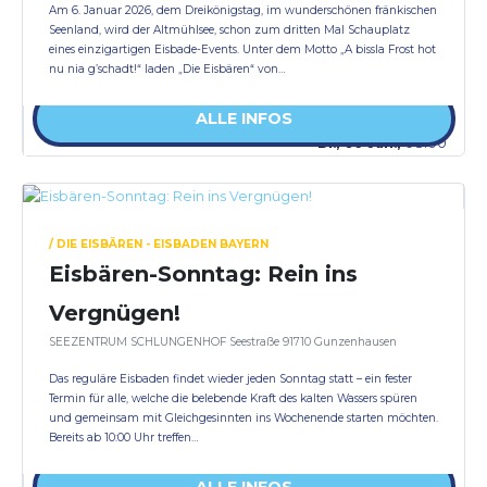
Am 6. Januar 2026, dem Dreikönigstag, im wunderschönen fränkischen
Seenland, wird der Altmühlsee, schon zum dritten Mal Schauplatz
eines einzigartigen Eisbade-Events. Unter dem Motto „A bissla Frost hot
nu nia g’schadt!“ laden „Die Eisbären“ von…
ALLE INFOS
Di., 06 Jan.,
08:00
/ DIE EISBÄREN - EISBADEN BAYERN
Eisbären-Sonntag: Rein ins
Vergnügen!
SEEZENTRUM SCHLUNGENHOF Seestraße 91710 Gunzenhausen
Das reguläre Eisbaden findet wieder jeden Sonntag statt – ein fester
Termin für alle, welche die belebende Kraft des kalten Wassers spüren
und gemeinsam mit Gleichgesinnten ins Wochenende starten möchten.
Bereits ab 10:00 Uhr treffen…
ALLE INFOS