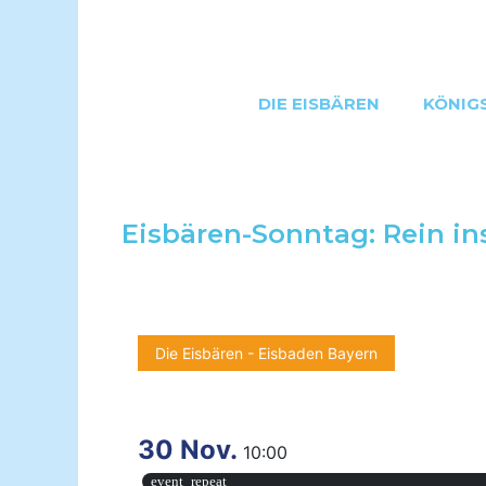
Zum
Inhalt
springen
DIE EISBÄREN
KÖNIG
Eisbären-Sonntag: Rein i
Die Eisbären - Eisbaden Bayern
30 Nov.
10:00
event_repeat