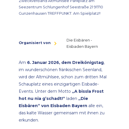
Zweckverband Altmühlsee Parkplatz am
Seezentrum Schlungenhof Seestraße 21 91710
Gunzenhausen TREFFPUNKT: Am Spielplatz!!
Die Eisbären -
Organisiert von
Eisbaden Bayern
Am
6. Januar 2026, dem Dreikönigstag
,
im wunderschönen fränkischen Seenland,
wird der Altmühlsee, schon zum dritten Mal
Schauplatz eines einzigartigen Eisbade-
Events. Unter dem Motto
„A bissla Frost
hot nu nia g’schadt!“
laden
„Die
Eisbären“ von Eisbaden Bayern
alle ein,
das kalte Wasser gemeinsam mit ihnen zu
erkunden.