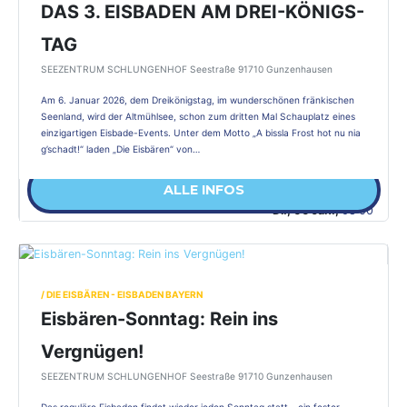
DAS 3. EISBADEN AM DREI-KÖNIGS-
TAG
SEEZENTRUM SCHLUNGENHOF Seestraße 91710 Gunzenhausen
Am 6. Januar 2026, dem Dreikönigstag, im wunderschönen fränkischen
Seenland, wird der Altmühlsee, schon zum dritten Mal Schauplatz eines
einzigartigen Eisbade-Events. Unter dem Motto „A bissla Frost hot nu nia
g’schadt!“ laden „Die Eisbären“ von…
ALLE INFOS
Di., 06 Jan.,
08:00
/ DIE EISBÄREN - EISBADEN BAYERN
Eisbären-Sonntag: Rein ins
Vergnügen!
SEEZENTRUM SCHLUNGENHOF Seestraße 91710 Gunzenhausen