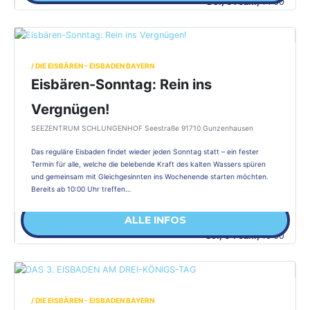
Do., 01 Jan.,
14:00
/ DIE EISBÄREN - EISBADEN BAYERN
Eisbären-Sonntag: Rein ins
Vergnügen!
SEEZENTRUM SCHLUNGENHOF Seestraße 91710 Gunzenhausen
Das reguläre Eisbaden findet wieder jeden Sonntag statt – ein fester
Termin für alle, welche die belebende Kraft des kalten Wassers spüren
und gemeinsam mit Gleichgesinnten ins Wochenende starten möchten.
Bereits ab 10:00 Uhr treffen…
ALLE INFOS
So., 04 Jan.,
10:00
/ DIE EISBÄREN - EISBADEN BAYERN