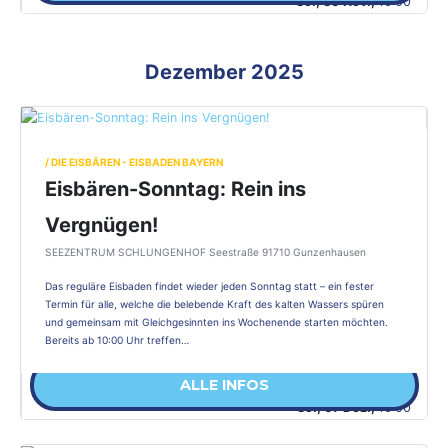
So., 30 Nov.,
10:00
Dezember 2025
/ DIE EISBÄREN - EISBADEN BAYERN
Eisbären-Sonntag: Rein ins
Vergnügen!
SEEZENTRUM SCHLUNGENHOF Seestraße 91710 Gunzenhausen
Das reguläre Eisbaden findet wieder jeden Sonntag statt – ein fester
Termin für alle, welche die belebende Kraft des kalten Wassers spüren
und gemeinsam mit Gleichgesinnten ins Wochenende starten möchten.
Bereits ab 10:00 Uhr treffen…
ALLE INFOS
So., 07 Dez.,
10:00