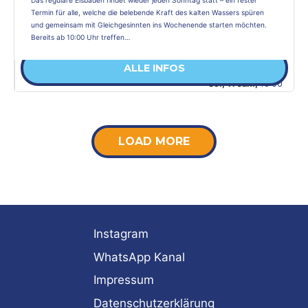
Das reguläre Eisbaden findet wieder jeden Sonntag statt – ein fester
Termin für alle, welche die belebende Kraft des kalten Wassers spüren
und gemeinsam mit Gleichgesinnten ins Wochenende starten möchten.
Bereits ab 10:00 Uhr treffen…
ALLE INFOS
So., 11 Jan.,
10:00
LOAD MORE
Instagram
WhatsApp Kanal
Impressum
Datenschutzerklärung